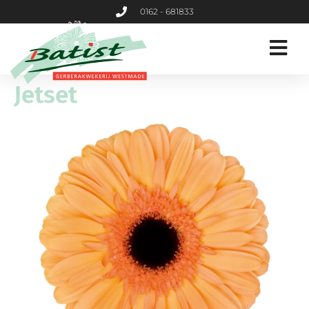
0162 - 681833
Jetset