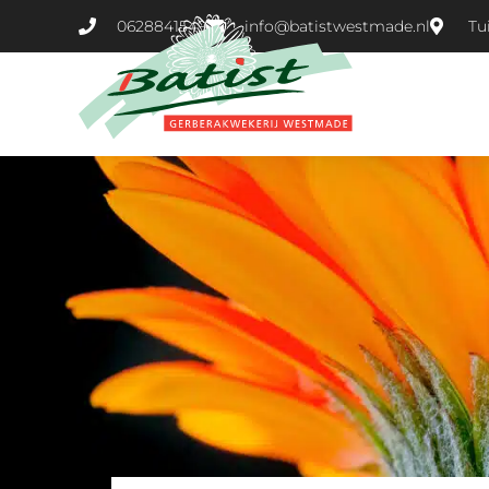
0628841549
info@batistwestmade.nl
Tu