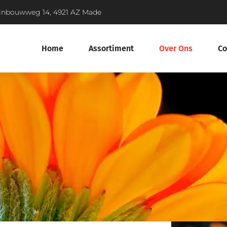
inbouwweg 14, 4921 AZ Made
Home
Assortiment
Over Ons
Co